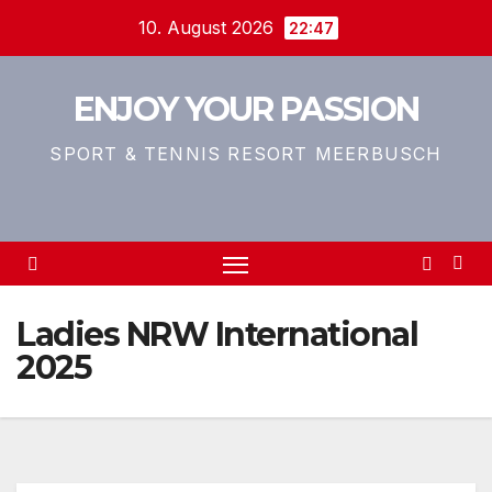
Zum
10. August 2026
22:47
Inhalt
springen
ENJOY YOUR PASSION
SPORT & TENNIS RESORT MEERBUSCH
Ladies NRW International
2025